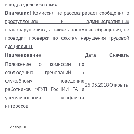
в подразделе
«Бланки»
.
Внимание!
Комиссия не рассматривает сообщения о
преступлениях и административных
правонарушениях, а также анонимные обращения, не
проводит проверки по фактам нарушения трудовой
дисциплины.
Наименование
Дата
Скачать
Положение о комиссии по
соблюдению требований к
служебному поведению
25.05.2018
Открыть
работников ФГУП ГосНИИ ГА и
урегулирования конфликта
интересов
История